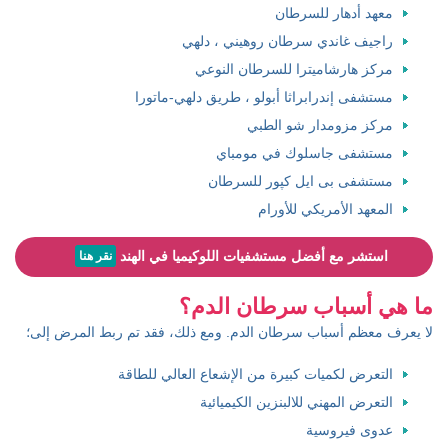
معهد أدهار للسرطان
راجيف غاندي سرطان روهيني ، دلهي
مركز هارشاميترا للسرطان النوعي
مستشفى إندرابراثا أبولو ، طريق دلهي-ماتورا
مركز مزومدار شو الطبي
مستشفى جاسلوك في مومباي
مستشفى بی ایل کپور للسرطان
المعهد الأمريكي للأورام
استشر مع أفضل مستشفيات اللوكيميا في الهند
نقر هنا
ما هي أسباب سرطان الدم؟
لا يعرف معظم أسباب سرطان الدم. ومع ذلك، فقد تم ربط المرض إلى؛
التعرض لكميات كبيرة من الإشعاع العالي للطاقة
التعرض المهني للالبنزين الكيميائية
عدوى فيروسية