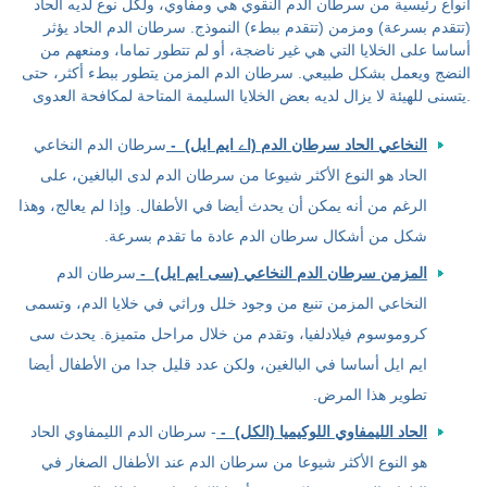
أنواع رئيسية من سرطان الدم النقوي هي ومفاوي، ولكل نوع لديه الحاد
(تتقدم بسرعة) ومزمن (تتقدم ببطء) النموذج. سرطان الدم الحاد يؤثر
أساسا على الخلايا التي هي غير ناضجة، أو لم تتطور تماما، ومنعهم من
النضج ويعمل بشكل طبيعي. سرطان الدم المزمن يتطور ببطء أكثر، حتى
يتسنى للهيئة لا يزال لديه بعض الخلايا السليمة المتاحة لمكافحة العدوى.
النخاعي الحاد سرطان الدم (اے ایم ایل) -
سرطان الدم النخاعي
الحاد هو النوع الأكثر شيوعا من سرطان الدم لدى البالغين، على
الرغم من أنه يمكن أن يحدث أيضا في الأطفال. وإذا لم يعالج، وهذا
شكل من أشكال سرطان الدم عادة ما تقدم بسرعة.
المزمن سرطان الدم النخاعي (سی ایم ایل) -
سرطان الدم
النخاعي المزمن تنبع من وجود خلل وراثي في خلايا الدم، وتسمى
كروموسوم فيلادلفيا، وتقدم من خلال مراحل متميزة. يحدث سی
ایم ایل أساسا في البالغين، ولكن عدد قليل جدا من الأطفال أيضا
تطوير هذا المرض.
الحاد الليمفاوي اللوكيميا (الكل) -
- سرطان الدم الليمفاوي الحاد
هو النوع الأكثر شيوعا من سرطان الدم عند الأطفال الصغار في