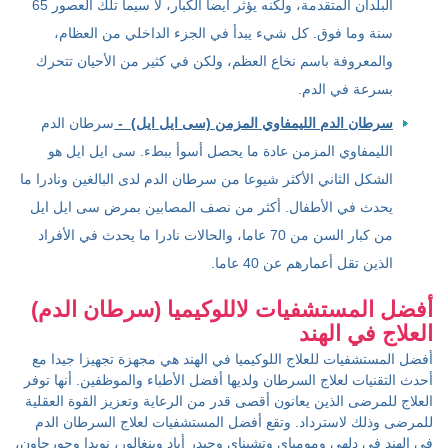
البلدان المتقدمة، ولكنه يؤثر أيضا الكبار، لا سيما تلك العصور 65
سنة وما فوق. كل شيء يبدأ في الجزء الداخلي من العظام،
والمعروفة باسم نخاع العظم، ولكن في كثير من الأحيان تتحرك
بسرعة في الدم.
سرطان الدم الليمفاوي المزمن (سی ایل ایل) -
سرطان الدم
الليمفاوي المزمن عادة ما يحصل أسوأ ببطء. سی ایل ایل هو
الشكل الثاني الأكثر شيوعا من سرطان الدم لدى البالغين ونادرا ما
يحدث في الأطفال. أكثر من نصف المصابين بمرض سی ایل ایل
من كبار السن من 70 عاما، والحالات نادرا ما يحدث في الأفراد
الذين تقل أعمارهم عن 40 عاما.
أفضل المستشفيات لاللوكيميا (سرطان الدم)
العلاج في الهند
أفضل المستشفيات للعلاج اللوكيميا في الهند هي مجهزة تجهيزا جيدا مع
أحدث التقنيات لعلاج السرطان ولديها أفضل الأطباء والموظفين. أنها توفر
العلاج للمرضى الذين يعانون أقصى قدر من الرعاية وتعزيز القوة العقلية
للمرضى وذلك لاسترداد. وتقع أفضل المستشفيات لعلاج السرطان الدم
في الهند في دلهي ومومباي وتشيناي وحيدر أباد وبنغالور، نويدا وجورجاون،