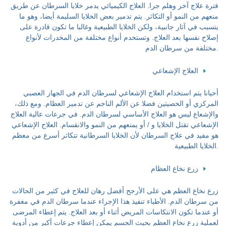
فترة علاج آخر وهلم جرا. العلاج الكيميائي يدمر خلايا السرطان عن طريق
منعهم من النمو أو التكاثر. يتم تدمير بعض الخلايا السليمة أيضا، وهو ما
يتسبب في آثار جانبية، ولكن الخلايا الطبيعية وغالبا ما تكون قادرة على
إصلاح نفسها بعد العلاج. وتستخدم أنواع مختلفة من المخدرات لأنواع
مختلفة من سرطان الدم.
العلاج الإشعاعي
أحيانا يتم استخدام العلاج الإشعاعي لسرطان الدم في الجهاز العصبي
المركزي أو الخصيتين فضلا عن الألم الناجم عن تدمير العظام. ومع ذلك،
والإشعاع ليس هو العلاج الأساسي لسرطان الدم. في جرعات عالية العلاج
الإشعاعي تقتل الخلايا و / أو يمنعهم من النمو والانقسام. العلاج الإشعاعي
هو مفيد في علاج السرطان لأن الخلايا السرطانية تتكاثر أسرع من معظم
الخلايا الطبيعية.
زرع نخاع العظام
زرع نخاع العظم هي على الأرجح أفضل رهان للعلاج في كثير من الحالات
من سرطان الدم. الأطباء تنفيذ هذا الإجراء عندما سرطان الدم في مغفرة
أو عندما تكون الانتكاسات المريض أثناء أو بعد العلاج. يتم إعطاء المرضى
لعملية زرع نخاع العظم بحيث الجسم يمكن إعطاء جرعات أكبر من أدوية