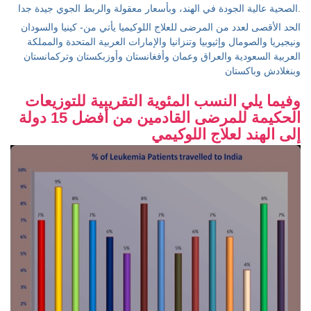
الصحية عالية الجودة في الهند، وبأسعار معقولة والربط الجوي جيدة جدا.
الحد الأقصى لعدد من المرضى للعلاج اللوكيميا يأتي من- كينيا والسودان
ونيجيريا والصومال وإثيوبيا وتنزانيا والإمارات العربية المتحدة والمملكة
العربية السعودية والعراق وعمان وأفغانستان وأوزبكستان وتركمانستان
وبنغلادش وباكستان
وفيما يلي النسب المئوية التقريبية للتوزيعات
الحكيمة للمرضى القادمين من أفضل 15 دولة
إلى الهند لعلاج اللوكيمي