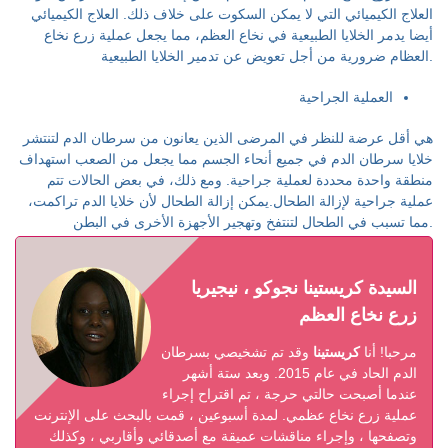
العلاج الكيميائي التي لا يمكن السكوت على خلاف ذلك. العلاج الكيميائي
أيضا يدمر الخلايا الطبيعية في نخاع العظم، مما يجعل عملية زرع نخاع
العظام ضرورية من أجل تعويض عن تدمير الخلايا الطبيعية.
العملية الجراحية
هي أقل عرضة للنظر في المرضى الذين يعانون من سرطان الدم لتنتشر
خلايا سرطان الدم في جميع أنحاء الجسم مما يجعل من الصعب استهداف
منطقة واحدة محددة لعملية جراحية. ومع ذلك، في بعض الحالات تتم
عملية جراحية لإزالة الطحال.يمكن إزالة الطحال لأن خلايا الدم تراكمت،
مما تسبب في الطحال لتنتفخ وتهجير الأجهزة الأخرى في البطن.
السيدة كريستينا نجوكو ، نيجيريا
زرع نخاع العظم
مرحبا! أنا
كريستينا
وقد تم تشخيصي بسرطان
الدم الحاد في عام 2015. وبعد ستة أشهر
عندما أصبحت حالتي حرجة ، تم اقتراح إجراء
عملية زرع نخاع عظمي. لمدة أسبوعين ، قمت بالبحث على الإنترنت
وتصفحها ، وإجراء مناقشات عميقة مع أصدقائي وأقاربي ، وكذلك