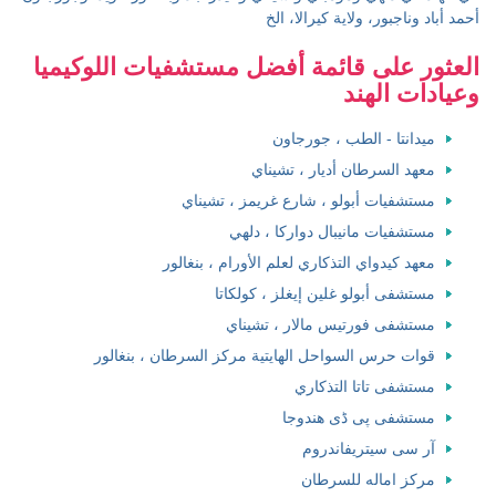
أحمد أباد وناجبور، ولاية كيرالا، الخ
العثور على قائمة أفضل مستشفيات اللوكيميا
وعيادات الهند
ميدانتا - الطب ، جورجاون
معهد السرطان أديار ، تشيناي
مستشفيات أبولو ، شارع غريمز ، تشيناي
مستشفيات مانيبال دواركا ، دلهي
معهد كيدواي التذكاري لعلم الأورام ، بنغالور
مستشفى أبولو غلين إيغلز ، كولكاتا
مستشفى فورتيس مالار ، تشيناي
قوات حرس السواحل الهايتية مركز السرطان ، بنغالور
مستشفى تاتا التذكاري
مستشفى پی ڈی هندوجا
آر سی سیتريفاندروم
مركز اماله للسرطان