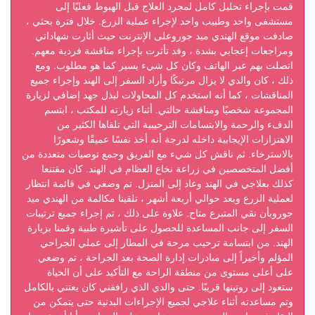
قمت بإجراء تحليل كامل لمجرد العلاج قبل الهبوط فعليًا إلى
مستشفى واحد وطبيب واحد لإجراء عملية الزرع. خلال فترة بحثي ،
صادفت موقع الهندي ميد جوروعلى الإنترنت حيث أثارت شهاداتي
ومراجعات إعجابي بشدة ، وقد تأثرت بإجراء مناقشة فردية معهم.
اتصلت بهم عبر الهاتف وكان كل شيء يسير كما هو مطلوب. ومع
ذلك ، كان والدي لا يزال مرتبكًا وأراد السفر إلى الهند وإجراء جميع
المناقشات ، كما أنه استخدم كل المحاولات لبذل جهد إضافي لزيارة
المجموعة شخصيًا ومناقشة حالتي. أثناء زيارته للمكتب ، ابتسم
الدفء والرحمة والابتسامات الترحيبية التي تلقاها الكثير من
الاهتزازات الإيجابية داخله لدرجة أنه أخذ نفسًا عميقًا وشعورًا
بالاسترخاء. ثم ناقش كل شيء مع الفريق وجمع توصيات متعددة من
أفضل المتخصصين في زراعة نخاع العظام في الهند. كان مقتنعا
كذلك بعلاجي في الهند وعاد إلى المنزل. تم وضعي في قائمة انتظار
لعملية الزرع وبعد حوالي أربعة أشهر ، تلقينا مكالمة من الهندي ميد
جوروبأن نقي المتبرع متاح. علاوة على ذلك ، تم إجراء جميع ترتيبات
السفر إلى جانب المساعدة للحصول على تأشيرة طبية وقمنا بزيارة
الهند. من ابتسامة ترحيب مرحة في المطار إلى عملي الجراحي
المؤلم وأخيراً إلى مبادرات إدارة الصحة بعد الجراحة ، تم وضعي
على أعلى مستوى من منطقة الراحة مع التأكيد على أن الحياة
ستعود إلى روتينها قريبًا. حتى والدي الذي رافقني كان يعتني بالكامل
وتم مساعدته أثناء علاجي لجميع الإجراءات البدنية حتى يتمكن من