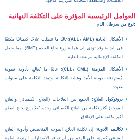
الجلسات والمنطقة المحددة التي يتم علاجها.
العوامل الرئيسية المؤثرة على التكلفة النهائية
نوع من سرطان الدم:
الأشكال الحادة (ALL، AML):
غالبًا ما تتطلب علاجًا كيميائيًا مكثفًا
في البداية وقد تؤدي إلى عملية زرع نخاع العظم (BMT)، مما يجعل
التكلفة الإجمالية مرتفعة للغاية.
الأشكال المزمنة (CLL، CML):
غالبًا ما يُعالج بأدوية فموية
مُستهدفة طويلة الأمد وعالية التكلفة. وتمتد التكلفة على سنوات
عديدة.
بروتوكول العلاج:
الجمع بين العلاجات (العلاج الكيميائي والعلاج
الموجه) أكثر تكلفة من العلاج الكيميائي وحده. يُعدّ زرع نخاع العظم
أكبر تكلفة على الإطلاق.
تكاليف الأدوية:
إن تكلفة العلاج الموجه المتخصص وأدوية العلاج
المناعي كبيرة، على الرغم من أن توافر الإصدارات الهندية العامة