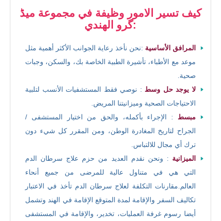
كيف تسير الامور وظيفة في مجموعة میڈ
گرو الهندي:
المرافق الأساسية
:نحن نأخذ رعاية الجوانب الأكثر أهمية مثل
موعد مع الأطباء، تأشيرة الطبية الخاصة بك، والسكن، وجبات
صحية.
لا يوجد حل وسط
: نوصي فقط المستشفيات الأنسب لتلبية
الاحتياجات الصحية وميزانيتنا المريض.
مبسط
: الإجراء بأكمله، والحق من اختيار المستشفى /
الجراح لتاريخ المغادرة الوطن، ومن المقرر كل شيء دون
ترك أي مجال للالتباس.
الميزانية
: ونحن نقدم العديد من حزم علاج سرطان الدم
التي هي في متناول عالية للمرضى من جميع أنحاء
العالم.مقارنات التكلفة لعلاج سرطان الدم تأخذ في الاعتبار
تكاليف السفر والإقامة لمدة المتوقع الإقامة في الهند وتشمل
أيضا رسوم غرفة العمليات، تخدير، والإقامة في المستشفى