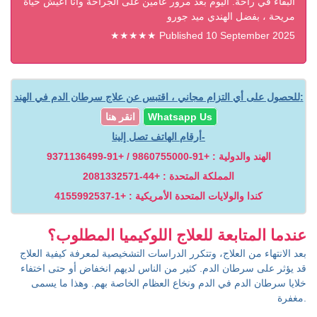
البقاء في راحة. اليوم بعد مرور عامين على الجراحة وأنا أعيش حياة
مريحة ، بفضل الهندي ميد جورو
★★★★★ Published 10 September 2025
للحصول على أي التزام مجاني ، اقتبس عن علاج سرطان الدم في الهند:
Whatsapp Us
انقر هنا
أرقام الهاتف تصل إلينا-
الهند والدولية : +91-9860755000 / +91-9371136499
المملكة المتحدة : +44-2081332571
كندا والولايات المتحدة الأمريكية : +1-4155992537
عندما المتابعة للعلاج اللوكيميا المطلوب؟
بعد الانتهاء من العلاج، وتتكرر الدراسات التشخيصية لمعرفة كيفية العلاج
قد يؤثر على سرطان الدم. كثير من الناس لديهم انخفاض أو حتى اختفاء
خلايا سرطان الدم في الدم ونخاع العظام الخاصة بهم. وهذا ما يسمى
مغفرة.