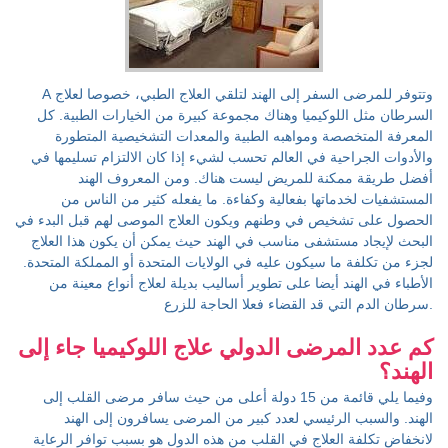
A وتتوفر للمرضى السفر إلى الهند لتلقي العلاج الطبي، خصوصا لعلاج
السرطان مثل اللوكيميا وهناك مجموعة كبيرة من الخيارات الطبية. كل
المعرفة المتخصصة ومواهبه الطبية والمعدات التشخيصية المتطورة
والأدوات الجراحية في العالم تحسب لشيء إذا كان الالتزام تسليمها في
أفضل طريقة ممكنة للمريض ليست هناك. ومن المعروف الهند
المستشفيات لخدماتها بفعالية وكفاءة. ما يفعله كثير من الناس من
الحصول على تشخيص في وطنهم ويكون العلاج الموصى لهم قبل البدء في
البحث لإيجاد مستشفى مناسب في الهند حيث يمكن أن يكون هذا العلاج
لجزء من تكلفة ما سيكون عليه في الولايات المتحدة أو المملكة المتحدة.
الأطباء في الهند أيضا على تطوير أساليب بديلة لعلاج أنواع معينة من
سرطان الدم التي قد القضاء فعلا الحاجة للزرع.
كم عدد المرضى الدولي علاج اللوكيميا جاء إلى
الهند؟
وفيما يلي قائمة من 15 دولة أعلى من حيث سافر مرضى القلب إلى
الهند. والسبب الرئيسي لعدد كبير من المرضى يسافرون إلى الهند
لانخفاض تكلفة العلاج في القلب من هذه الدول هو بسبب توافر الرعاية