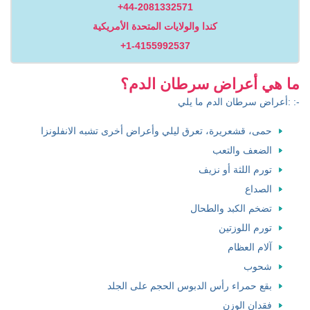
+44-2081332571
كندا والولايات المتحدة الأمريكية
+1-4155992537
ما هي أعراض سرطان الدم؟
أعراض سرطان الدم ما يلي: :-
حمى، قشعريرة، تعرق ليلي وأعراض أخرى تشبه الانفلونزا
الضعف والتعب
تورم اللثة أو نزيف
الصداع
تضخم الكبد والطحال
تورم اللوزتين
آلام العظام
شحوب
بقع حمراء رأس الدبوس الحجم على الجلد
فقدان الوزن