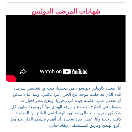
شهادات المرضى الدوليين
أنا السيدة كارولين جونسون من نيجيريا. كنت مع تشخيص سرطان
الدم الذي قد جلبت موجة من الحزن في عائلتي. وبما أننا لا يمكن
أن تحصل على معاملة جيدة في نيجيريا، ونحن ننظر لخيارات
معقولة في الخارج. جئت عبر موقع الهندي میڈ گرو وبعد تطهير كل
شكوكي معهم، جئت إلى بنغالور، الهند لتلقي العلاج. ان الجراحة
كانت ناجحة وأنا أعيش حياة سعيدة. أنا أتقدم بالشكر الحار نحو میڈ
گرو الهندي وفريق المستشفى لإنقاذ حياتي.