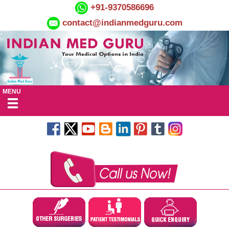
+91-9370586696
contact@indianmedguru.com
MENU