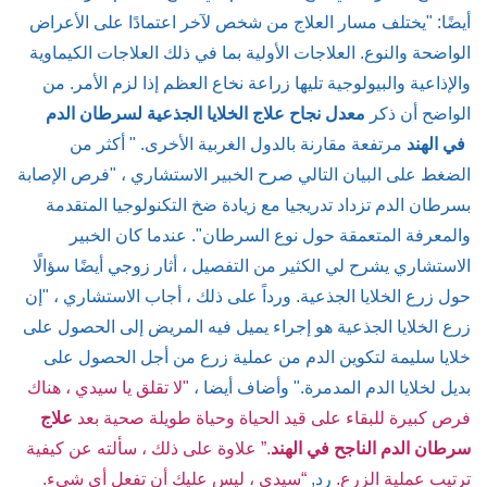
أيضًا: "يختلف مسار العلاج من شخص لآخر اعتمادًا على الأعراض
الواضحة والنوع. العلاجات الأولية بما في ذلك العلاجات الكيماوية
والإذاعية والبيولوجية تليها زراعة نخاع العظم إذا لزم الأمر. من
الواضح أن ذكر
معدل نجاح علاج الخلايا الجذعية لسرطان الدم
في الهند
مرتفعة مقارنة بالدول الغربية الأخرى. " أكثر من
الضغط على البيان التالي صرح الخبير الاستشاري ، "فرص الإصابة
بسرطان الدم تزداد تدريجيا مع زيادة ضخ التكنولوجيا المتقدمة
والمعرفة المتعمقة حول نوع السرطان". عندما كان الخبير
الاستشاري يشرح لي الكثير من التفصيل ، أثار زوجي أيضًا سؤالًا
حول زرع الخلايا الجذعية. ورداً على ذلك ، أجاب الاستشاري ، "إن
زرع الخلايا الجذعية هو إجراء يميل فيه المريض إلى الحصول على
خلايا سليمة لتكوين الدم من عملية زرع من أجل الحصول على
بديل لخلايا الدم المدمرة." وأضاف أيضا ،
"لا تقلق يا سيدي ، هناك
فرص كبيرة للبقاء على قيد الحياة وحياة طويلة صحية بعد
علاج
سرطان الدم الناجح في الهند
.” علاوة على ذلك ، سألته عن كيفية
ترتيب عملية الزرع.
رد,
“سيدي ، ليس عليك أن تفعل أي شيء.