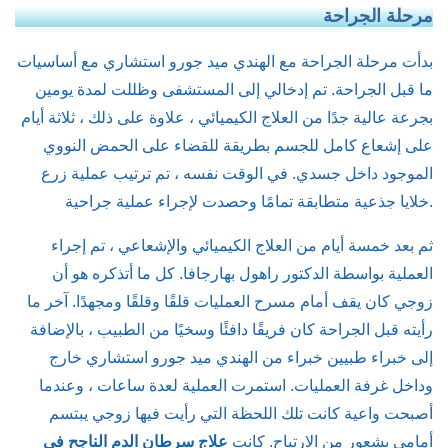
مرحلة الجراحة
بدأت مرحلة الجراحة مع الهندي ميد جورو استشاري مع أساسيات
ما قبل الجراحة. تم إدخالي إلى المستشفى وظللت لمدة يومين
بجرعة عالية جدًا من العلاج الكيميائي ، علاوة على ذلك ، ثلاثة أيام
على إشعاع كامل للجسم بطريقة للقضاء على الحمض النووي
الموجود داخل جسدي. في الوقت نفسه ، تم ترتيب عملية زرع
خلايا جذعية متطابقة تمامًا وحصدت لإجراء عملية جراحية.
ثم بعد خمسة أيام من العلاج الكيميائي والإشعاعي ، تم إجراء
العملية بواسطة الدكتور راهول بهارجافا. كل ما أتذكره هو أن
زوجي كان يقف أمام مسرح العمليات قلقًا وقلقًا ومجهدًا. آخر ما
رأيته قبل الجراحة كان فريقًا دافئًا وسخيًا من الطبيب ، بالإضافة
إلى خبراء طبيين خبراء من الهندي ميد جورو استشاري خارج
وداخل غرفة العمليات. استمرت العملية لعدة ساعات ، وعندما
أصبحت واعية كانت تلك اللحظة التي رأيت فيها زوجي يبتسم
أمامي بشعور من الارتياح. كانت
علاج سرطان الدم الناجح في