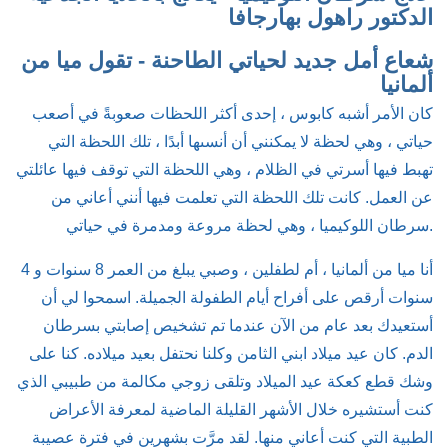
الدكتور راهول بهارجافا
شعاع أمل جديد لحياتي الطاحنة - تقول ميا من
ألمانيا
كان الأمر أشبه كابوس ، إحدى أكثر اللحظات صعوبةً في أصعب
حياتي ، وهي لحظة لا يمكنني أن أنسىها أبدًا ، تلك اللحظة التي
تهبط فيها أسرتي في الظلام ، وهي اللحظة التي توقف فيها عائلتي
عن العمل. كانت تلك اللحظة التي تعلمت فيها أنني أعاني من
سرطان اللوكيميا ، وهي لحظة مروعة ومدمرة في حياتي.
أنا ميا من ألمانيا ، أم لطفلين ، وصبي يبلغ من العمر 8 سنوات و 4
سنوات أرقص على أفراح أيام الطفولة الجميلة. اسمحوا لي أن
أستعيدك بعد عام من الآن عندما تم تشخيص إصابتي بسرطان
الدم. كان عيد ميلاد ابني الثامن وكلنا نحتفل بعيد ميلاده. كنا على
وشك قطع كعكة عيد الميلاد وتلقى زوجي مكالمة من طبيبي الذي
كنت أستشيره خلال الأشهر القليلة الماضية لمعرفة الأعراض
الطبية التي كنت أعاني منها. لقد مرَّت بشهرين في فترة عصيبة