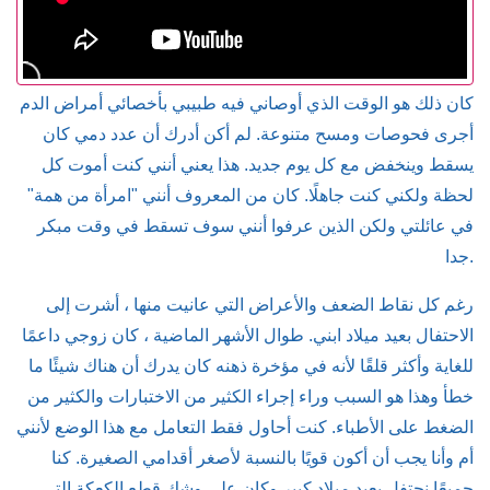
كان ذلك هو الوقت الذي أوصاني فيه طبيبي بأخصائي أمراض الدم
أجرى فحوصات ومسح متنوعة. لم أكن أدرك أن عدد دمي كان
يسقط وينخفض مع كل يوم جديد. هذا يعني أنني كنت أموت كل
لحظة ولكني كنت جاهلًا. كان من المعروف أنني "امرأة من همة"
في عائلتي ولكن الذين عرفوا أنني سوف تسقط في وقت مبكر
جدا.
رغم كل نقاط الضعف والأعراض التي عانيت منها ، أشرت إلى
الاحتفال بعيد ميلاد ابني. طوال الأشهر الماضية ، كان زوجي داعمًا
للغاية وأكثر قلقًا لأنه في مؤخرة ذهنه كان يدرك أن هناك شيئًا ما
خطأ وهذا هو السبب وراء إجراء الكثير من الاختبارات والكثير من
الضغط على الأطباء. كنت أحاول فقط التعامل مع هذا الوضع لأنني
أم وأنا يجب أن أكون قويًا بالنسبة لأصغر أقدامي الصغيرة. كنا
جميعًا نحتفل بعيد ميلاد كبير وكان على وشك قطع الكعكة التي