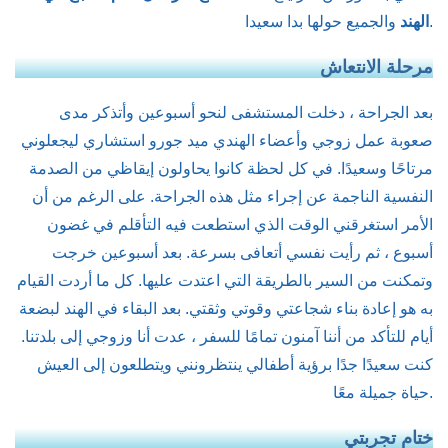
والجميع حولها بدا سعيدا.
الهند
مرحلة الانتعاش
بعد الجراحة ، دخلت المستشفى لنحو أسبوعين وأتذكر مدى
صعوبة عمل زوجي وأعضاء الهندي ميد جورو استشاري ليجعلوني
مرتاحًا وسعيدًا. في كل لحظة كانوا يحاولون إيقاظي من الصدمة
النفسية الناجمة عن إجراء مثل هذه الجراحة. على الرغم من أن
الأمر استغرقني الوقت الذي استطعت فيه التأقلم في غضون
أسبوع ، ثم رأيت نفسي أتعافى بسرعة. بعد أسبوعين خرجت
وتمكنت من السير بالطريقة التي اعتدت عليها. كل ما أردت القيام
به هو إعادة بناء شجاعتي وقوتي وثقتي. بعد البقاء في الهند لبضعة
أيام للتأكد من أننا آمنون تمامًا للسفر ، عدت أنا وزوجي إلى بلدتنا.
كنت سعيدًا جدًا برؤية أطفالي ينتظرونني ويتطلعون إلى العيش
حياة جميلة معًا.
ختام تجربتي