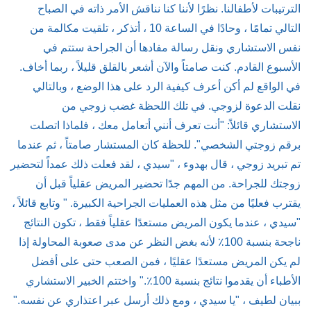
الترتيبات لأطفالنا. نظرًا لأننا كنا نناقش الأمر ذاته في الصباح
التالي تمامًا ، وحادًا في الساعة 10 ، أتذكر ، تلقيت مكالمة من
نفس الاستشاري ونقل رسالة مفادها أن الجراحة ستتم في
الأسبوع القادم. كنت صامتاً والآن أشعر بالقلق قليلاً ، ربما أخاف.
في الواقع لم أكن أعرف كيفية الرد على هذا الوضع ، وبالتالي
نقلت الدعوة لزوجي. في تلك اللحظة غضب زوجي من
الاستشاري قائلاً: "أنت تعرف أنني أتعامل معك ، فلماذا اتصلت
برقم زوجتي الشخصي". للحظة كان المستشار صامتاً ، ثم عندما
تم تبريد زوجي ، قال بهدوء ، "سيدي ، لقد فعلت ذلك عمداً لتحضير
زوجتك للجراحة. من المهم جدًا تحضير المريض عقلياً قبل أن
يقترب فعليًا من مثل هذه العمليات الجراحية الكبيرة. " وتابع قائلاً ،
"سيدي ، عندما يكون المريض مستعدًا عقلياً فقط ، تكون النتائج
ناجحة بنسبة 100٪ لأنه بغض النظر عن مدى صعوبة المحاولة إذا
لم يكن المريض مستعدًا عقليًا ، فمن الصعب حتى على أفضل
الأطباء أن يقدموا نتائج بنسبة 100٪." واختتم الخبير الاستشاري
ببيان لطيف ، "يا سيدي ، ومع ذلك أرسل عبر اعتذاري عن نفسه."