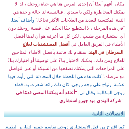
مكان. أفهم أيضًا أن إحدى الفرص هنا هي حياة زوجتك ، لذا لا
يمكنك المخاطرة ولكن يا سيدي ، فبالنسبة لنا حالة واحدة هي
الثقة المكتسبة للعديد من العلاجات الأكثر نجاحًا.”
وأضاف أيضا,
“في هذه المرحلة ، لا أستطيع حقًا الحكم على قضية زوجتك دون
أي استشارة من طبيب ، لكن كل ما أعرفه هو أن لدينا أفضل
الأطباء في الفريق العامل في
أفضل المستشفيات لعلاج
السرطان في الهند
. سنقدم لك قائمة بأفضل الأطباء المتاحين
للعلاج ومن ذلك ، يمكنك الاختيار بناءً على توصيتنا أو اختيارك بناءً
على المراجعات التي يمكنك تصفحها من الشبكة أو عبر التواصل
مع مرضاه.”
كانت هذه هي اللحظة خلال المحادثة التي رأيت فيها
علامة ارتياح على وجه زوجي. كان ذلك رائعا شعرت به. قطع
زوجي المكالمة وقال لي,
“أعتقد أنه يمكننا المضي قدمًا في
شركة الهندي ميد جورو استشاري”.
الاتصالات الثانية
كما اقترح من قبل الاستشاري زوجي تقاسم جميع التقارير الطبية.