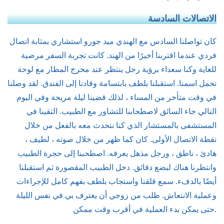
الاتصالات السادسة
كان تواصلنا السادس مع الهندي ميد جورو استشاري بمثابة اتصال
فردي عندما اقتربنا أخيرًا من الهند. كانت تجربة السفر مرضية
للغاية وكنا سعداء برؤية رجل ينتظر عند مخرج المطار مع لوحة
تحمل اسمنا. استقبلنا بلطف بابتسامة وقادنا إلى الفندق. لقد وصلنا
في وقت متأخر من المساء ، لذلك قضينا ليلة مريحة وفي اليوم
التالي جاء السائق لاصطحابنا للتشاور مع الطبيب. التقينا في
المستشفى بالمستشار الذي كنا نتحدث معه بالفعل من خلال
نقطة الاتصال الأولى. كان كما ظهر من خلال صوته ، لطيف ،
هادئ ، ناطق ، ورجل مذهل يعرفه. اصطحبنا إلى حجرة الطبيب
وانتظرنا هناك لبضع دقائق. دخل الطبيب المقصورة ثم استقبلنا
أيضًا بالدفء. سمع قلقنا واستجاب بلطف بفهم كامل للإجراءات
وعملية الانتعاش. طلب من زوجي أن يعترف بي في نفس الليلة
حتى يمكن بدء العملية في أقرب وقت ممكن.