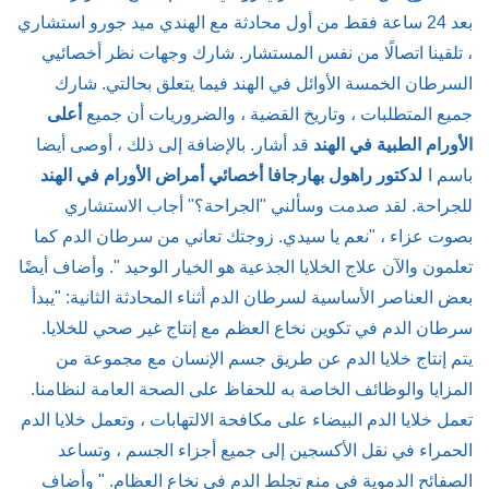
بعد 24 ساعة فقط من أول محادثة مع الهندي ميد جورو استشاري
، تلقينا اتصالًا من نفس المستشار. شارك وجهات نظر أخصائيي
السرطان الخمسة الأوائل في الهند فيما يتعلق بحالتي. شارك
جميع المتطلبات ، وتاريخ القضية ، والضروريات أن جميع
أعلى
الأورام الطبية في الهند
قد أشار. بالإضافة إلى ذلك ، أوصى أيضا
باسم ا
لدكتور راهول بهارجافا أخصائي أمراض الأورام في الهند
للجراحة. لقد صدمت وسألني "الجراحة؟" أجاب الاستشاري
بصوت عزاء ، "نعم يا سيدي. زوجتك تعاني من سرطان الدم كما
تعلمون والآن علاج الخلايا الجذعية هو الخيار الوحيد ". وأضاف أيضًا
بعض العناصر الأساسية لسرطان الدم أثناء المحادثة الثانية: "يبدأ
سرطان الدم في تكوين نخاع العظم مع إنتاج غير صحي للخلايا.
يتم إنتاج خلايا الدم عن طريق جسم الإنسان مع مجموعة من
المزايا والوظائف الخاصة به للحفاظ على الصحة العامة لنظامنا.
تعمل خلايا الدم البيضاء على مكافحة الالتهابات ، وتعمل خلايا الدم
الحمراء في نقل الأكسجين إلى جميع أجزاء الجسم ، وتساعد
الصفائح الدموية في منع تجلط الدم في نخاع العظام. " وأضاف