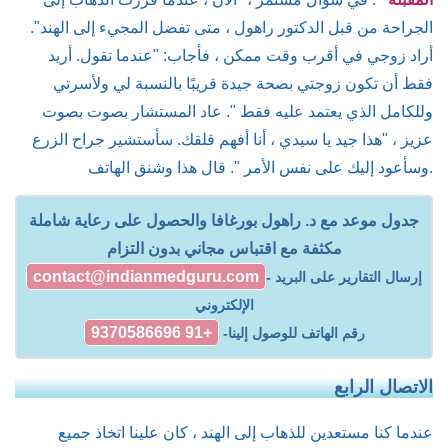
الجراحة من قبل الدكتور راهول ، متى تفضل المجيء إلى الهند".
أراد زوجي في أقرب وقت ممكن ، فأجاب: "عندما تقول. أريد
فقط أن تكون زوجتي بصحة جيدة قريبًا بالنسبة لي ولأسرتي
وللكامل الذي يعتمد عليه فقط ". عاد المستشار بصوت بصوت
عزيز ، "هذا جيد يا سيدي ، أنا أفهم قلقك. سأستشير جراح الزرع
وسأعود إليك على نفس الأمر ". قال هذا وشنق الهاتف.
جدول موعد مع د. راهول بورغافا والحصول على رعاية شاملة
مكثفة مع اقتباس مجاني بدون التزام
contact@indianmedguru.com
- إرسال التقارير على البريد
الإلكتروني
+91 9370586696
رقم الهاتف للوصول إلينا-
الاتصال الرابع
عندما كنا مستعدين للذهاب إلى الهند ، كان علينا اتخاذ جميع