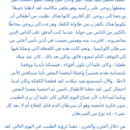
سقطها زوجي على ركبتيه وهو يتلقى مكالمة. لقد أذهلنا جميعًا
ورجعنا إلى زوجي. كل أقاربي كانوا هناك. طلبت من أطفالي أن
يكونوا هناك بالقرب من طاولة الكعك وهرعت إلى زوجي محاطًا
بالكثير من الناس من حولنا. عندما كنت أتدفق على الناس الذين
يحاصرونه ، اقتربت منه وهمس بصمت في أذني بأنني أعاني من
سرطان اللوكيميا ، ونعم كانت هذه هي اللحظة التي وصلنا فيها
إلى التوقف التام لبضع دقائق. ولكن بعد ذلك ، كان عيد ميلاد
طفلنا ، وكان علينا أن نكون أقوياء ، فمسكنا بأيدينا ووقفنا
بابتسامة نقدم تفسيراً واضحًا لبعضنا البعض بأننا سنناقش الأمر
لاحقًا ، والآن لنستمتع بعيد ميلاده. لقد قطعنا الكعكة وكان لدينا
احتفال كبير. لقد جعلنا الأطفال نائمين ثم احتضنا بعضنا البعض
وبكينا لساعات لأن صباح اليوم التالي كان علينا أن نرى الطبيب
بدون فكرة غامضة وهو أن سرطان الدم قابل للعلاج أم لا. بعد كل
شيء ، إنه نوع من السرطان.
من خلال الحزن والحزن ، ذهبنا لرؤية الطبيب في اليوم التالي. لقد