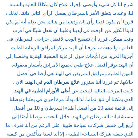
شرح لنا كل شيء وأوصى بإجراء علاج كان مكلفًا للغاية بالنسبة
لنا. وعندما يتعلق الأمر بالسرطان يفضل الرأي الثاني دائمًا. لذلك ،
قررنا أن يكون لدينا رأي ثان وذهبنا من هناك. نحن نعلم أنه لم يكن
لدينا الكثير من الوقت في أيدينا وعلينا أن نفعل شيئًا في أقرب
وقت ممكن. قررنا أن نتصفح الويب لأفضل جراحي السرطان في
العالم ، وللدهشة ، عرفنا أن الهند مركز لمرافق الرعاية الطبية.
أجرينا المزيد من الأبحاث حول الرعاية الصحية الهندية وخلصنا إلى
أن الهند توفر أفضل علاج طبي لجميع الأمراض بأسعار معقولة.
المهن الطبية ومرافق التمريض في الهند هي أيضا في أفضل
حالاتها. ثم قررنا أننا سنزور
علاج سرطان الدم في الهند
. الآن ،
كانت المرحلة التالية للبحث عن
أعلى الأورام الطبية في الهند
الذي يمكننا أن نثق تماما. لذلك بدأنا مرة أخرى في بحثنا وتوصلنا
إلى قائمة تضم 10 من أفضل أطباء السرطان و 10 من أفضل
مستشفيات السرطان في الهند. خلال البحث ، توصلنا أيضًا إلى
أربع إلى خمس شركات سياحة طبية. على الرغم من أننا نعرف ما
الذي تفعله شركة السياحة الطبية ، إلا أننا لسنا متأكدين من كيفية