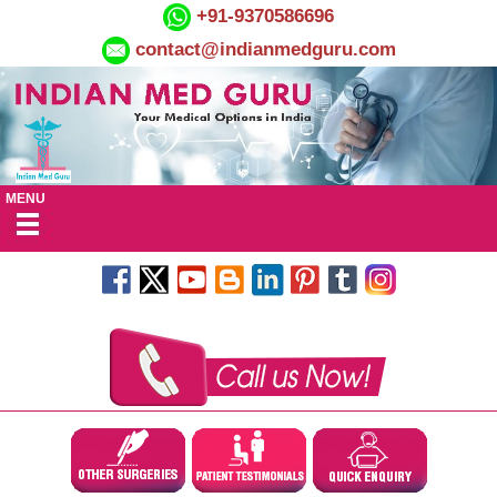
+91-9370586696
contact@indianmedguru.com
MENU