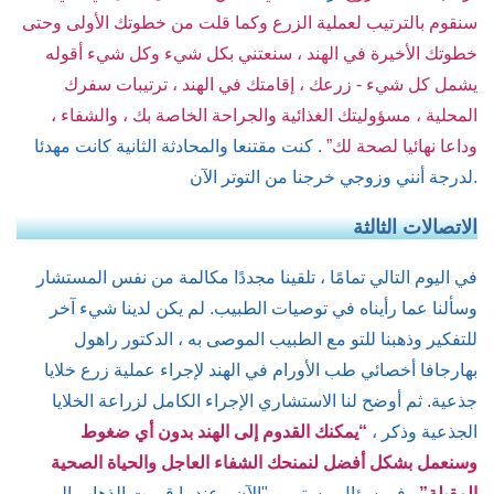
سنقوم بالترتيب لعملية الزرع وكما قلت من خطوتك الأولى وحتى
خطوتك الأخيرة في الهند ، سنعتني بكل شيء وكل شيء أقوله
يشمل كل شيء - زرعك ، إقامتك في الهند ، ترتيبات سفرك
المحلية ، مسؤوليتك الغذائية والجراحة الخاصة بك ، والشفاء ،
وداعا نهائيا لصحة لك”
. كنت مقتنعا والمحادثة الثانية كانت مهدئا
لدرجة أنني وزوجي خرجنا من التوتر الآن.
الاتصالات الثالثة
في اليوم التالي تمامًا ، تلقينا مجددًا مكالمة من نفس المستشار
وسألنا عما رأيناه في توصيات الطبيب. لم يكن لدينا شيء آخر
للتفكير وذهبنا للتو مع الطبيب الموصى به ، الدكتور راهول
بهارجافا أخصائي طب الأورام في الهند لإجراء عملية زرع خلايا
جذعية. ثم أوضح لنا الاستشاري الإجراء الكامل لزراعة الخلايا
الجذعية وذكر ،
“يمكنك القدوم إلى الهند بدون أي ضغوط
وسنعمل بشكل أفضل لنمنحك الشفاء العاجل والحياة الصحية
المقبلة”
. في سؤال مستمر ، "الآن ، عندما قررت الذهاب إلى