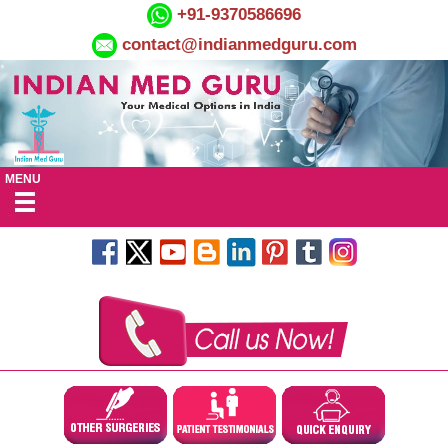
+91-9370586696
contact@indianmedguru.com
MENU