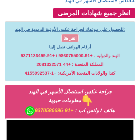
انعكاس لاستئصال الأسهر في الهند.
انظر جميع شهادات المرضى
للحصول على موعدك لجراحة عكس الأوعية الدموية في الهند:
انقر هنا
أرقام الهواتف تصل إلينا
الهند والدولية : +91-9860755000 / +91-9371136499
المملكة المتحدة : +44-2081332571
كندا والولايات المتحدة الأمريكية: +1-4155992537
جراحة عكس استئصال الأسهر في الهند
معلومات حيوية
هاتف / واتس اب :
+91-9370586696