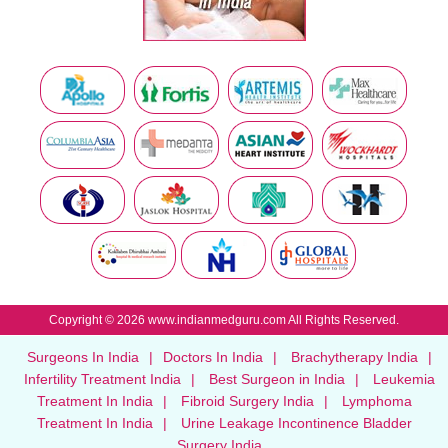
Copyright © 2026 www.indianmedguru.com All Rights Reserved.
Surgeons In India
|
Doctors In India
|
Brachytherapy India
|
Infertility Treatment India
|
Best Surgeon in India
|
Leukemia
Treatment In India
|
Fibroid Surgery India
|
Lymphoma
Treatment In India
|
Urine Leakage Incontinence Bladder
Surgery India