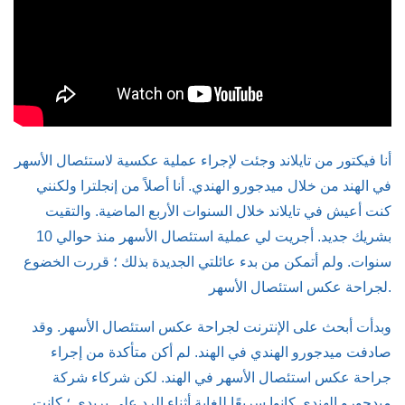
أنا فيكتور من تايلاند وجئت لإجراء عملية عكسية لاستئصال الأسهر
في الهند من خلال ميدجورو الهندي. أنا أصلاً من إنجلترا ولكنني
كنت أعيش في تايلاند خلال السنوات الأربع الماضية. والتقيت
بشريك جديد. أجريت لي عملية استئصال الأسهر منذ حوالي 10
سنوات. ولم أتمكن من بدء عائلتي الجديدة بذلك ؛ قررت الخضوع
لجراحة عكس استئصال الأسهر.
وبدأت أبحث على الإنترنت لجراحة عكس استئصال الأسهر. وقد
صادفت ميدجورو الهندي في الهند. لم أكن متأكدة من إجراء
جراحة عكس استئصال الأسهر في الهند. لكن شركاء شركة
ميدجورو الهندي كانوا سريعًا للغاية أثناء الرد على بريدي ؛ كانت